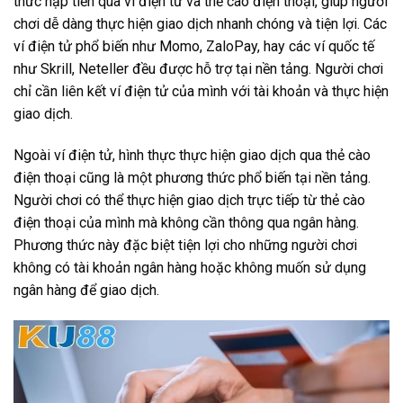
thức nạp tiền qua ví điện tử và thẻ cào điện thoại, giúp người
chơi dễ dàng thực hiện giao dịch nhanh chóng và tiện lợi. Các
ví điện tử phổ biến như Momo, ZaloPay, hay các ví quốc tế
như Skrill, Neteller đều được hỗ trợ tại nền tảng. Người chơi
chỉ cần liên kết ví điện tử của mình với tài khoản và thực hiện
giao dịch.
Ngoài ví điện tử, hình thực thực hiện giao dịch qua thẻ cào
điện thoại cũng là một phương thức phổ biến tại nền tảng.
Người chơi có thể thực hiện giao dịch trực tiếp từ thẻ cào
điện thoại của mình mà không cần thông qua ngân hàng.
Phương thức này đặc biệt tiện lợi cho những người chơi
không có tài khoản ngân hàng hoặc không muốn sử dụng
ngân hàng để giao dịch.