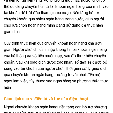
và tiện lợi tại nền tảng. Với phương thức này, người chơi có
thể dễ dàng chuyển tiền từ tài khoản ngân hàng của mình vào
tài khoản để bắt đầu tham gia cá cược. Nền tảng hỗ trợ
chuyển khoản qua nhiều ngân hàng trong nước, giúp người
chơi lựa chọn ngân hàng mình đang sử dụng để thực hiện
giao dịch.
Quy trình thực hiện qua chuyển khoản ngân hàng khá đơn
giản. Người chơi chỉ cần nhập thông tin tài khoản ngân hàng
của hệ thống và số tiền muốn nạp, sau đó thực hiện chuyển
khoản. Sau khi giao dịch được xác nhận, số tiền sẽ được bổ
sung vào tài khoản của người chơi. Thời gian xử lý giao dịch
qua chuyển khoản ngân hàng thường từ vài phút đến một
ngày làm việc, tùy thuộc vào ngân hàng và phương thức thực
hiện.
Giao dịch qua ví điện tử và thẻ cào điện thoại
Ngoài chuyển khoản ngân hàng, nền tảng còn hỗ trợ phương