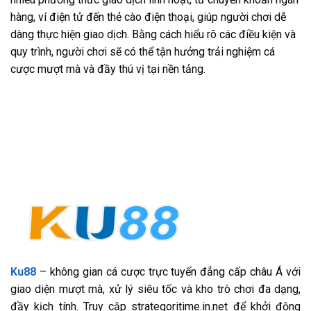
hàng, ví điện tử đến thẻ cào điện thoại, giúp người chơi dễ
dàng thực hiện giao dịch. Bằng cách hiểu rõ các điều kiện và
quy trình, người chơi sẽ có thể tận hưởng trải nghiệm cá
cược mượt mà và đầy thú vị tại nền tảng.
Ku88
– không gian cá cược trực tuyến đẳng cấp châu Á với
giao diện mượt mà, xử lý siêu tốc và kho trò chơi đa dạng,
đầy kịch tính. Truy cập strategoritime.in.net để khởi động