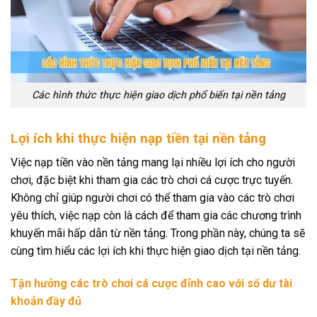
Các hình thức thực hiện giao dịch phổ biến tại nền tảng
Lợi ích khi thực hiện nạp tiền tại nền tảng
Việc nạp tiền vào nền tảng mang lại nhiều lợi ích cho người
chơi, đặc biệt khi tham gia các trò chơi cá cược trực tuyến.
Không chỉ giúp người chơi có thể tham gia vào các trò chơi
yêu thích, việc nạp còn là cách để tham gia các chương trình
khuyến mãi hấp dẫn từ nền tảng. Trong phần này, chúng ta sẽ
cùng tìm hiểu các lợi ích khi thực hiện giao dịch tại nền tảng.
Tận hưởng các trò chơi cá cược đỉnh cao với số dư tài
khoản đầy đủ