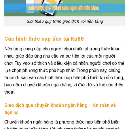
Giới thiệu quy trình giao dịch với nền tảng
Các hình thức nạp tiền tại Ku88
Nền tảng cung cấp cho người chơi nhiều phương thức khác
nhau, giúp đáp ứng nhu cầu và sự tiện lợi của mỗi người
chơi. Tùy vào sở thích và điều kiện cá nhân, người chơi có thể
lựa chọn phương thức phù hợp nhất. Trong phần này, chúng
ta sẽ đi sâu vào các hình thức nạp tiền phổ biến tại nền tảng,
bao gồm chuyển khoản ngân hàng, ví điện tử và thẻ cào điện
thoại.
Giao dịch qua chuyển khoản ngân hàng – An toàn và
tiện lợi
Chuyển khoản ngân hàng là phương thức nạp tiền phổ biến